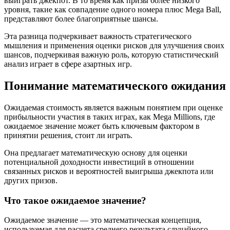
выиграть джекпот. В то время как призы более низкого
уровня, такие как совпадение одного номера плюс Mega Ball,
представляют более благоприятные шансы.
Эта разница подчеркивает важность стратегического
мышления и применения оценки рисков для улучшения своих
шансов, подчеркивая важную роль, которую статистический
анализ играет в сфере азартных игр.
Понимание математического ожидания
Ожидаемая стоимость является важным понятием при оценке
прибыльности участия в таких играх, как Mega Millions, где
ожидаемое значение может быть ключевым фактором в
принятии решения, стоит ли играть.
Она предлагает математическую основу для оценки
потенциальной доходности инвестиций в отношении
связанных рисков и вероятностей выигрыша джекпота или
других призов.
Что такое ожидаемое значение?
Ожидаемое значение — это математическая концепция,
используемая для расчета среднего результата случайного