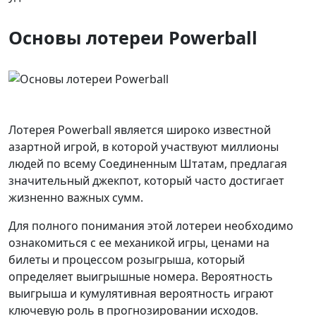
Основы лотереи Powerball
Лотерея Powerball является широко известной
азартной игрой, в которой участвуют миллионы
людей по всему Соединенным Штатам, предлагая
значительный джекпот, который часто достигает
жизненно важных сумм.
Для полного понимания этой лотереи необходимо
ознакомиться с ее механикой игры, ценами на
билеты и процессом розыгрыша, который
определяет выигрышные номера. Вероятность
выигрыша и кумулятивная вероятность играют
ключевую роль в прогнозировании исходов.