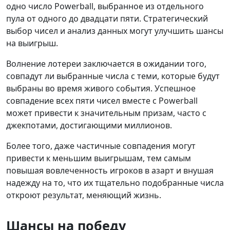
одно число Powerball, выбранное из отдельного
пула от одного до двадцати пяти. Стратегический
выбор чисел и анализ данных могут улучшить шансы
на выигрыш.
Волнение лотереи заключается в ожидании того,
совпадут ли выбранные числа с теми, которые будут
выбраны во время живого события. Успешное
совпадение всех пяти чисел вместе с Powerball
может привести к значительным призам, часто с
джекпотами, достигающими миллионов.
Более того, даже частичные совпадения могут
привести к меньшим выигрышам, тем самым
повышая вовлеченность игроков в азарт и внушая
надежду на то, что их тщательно подобранные числа
откроют результат, меняющий жизнь.
Шансы на победу