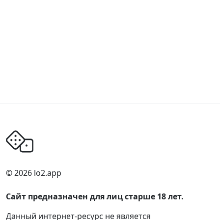
© 2026 lo2.app
Сайт предназначен для лиц старше 18 лет.
Данный интернет-ресурс не является