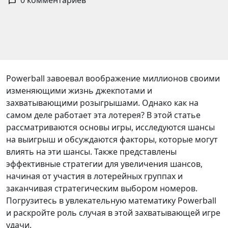
0 комментариев
Powerball завоевал воображение миллионов своими
изменяющими жизнь джекпотами и
захватывающими розыгрышами. Однако как на
самом деле работает эта лотерея? В этой статье
рассматриваются основы игры, исследуются шансы
на выигрыш и обсуждаются факторы, которые могут
влиять на эти шансы. Также представлены
эффективные стратегии для увеличения шансов,
начиная от участия в лотерейных группах и
заканчивая стратегическим выбором номеров.
Погрузитесь в увлекательную математику Powerball
и раскройте роль случая в этой захватывающей игре
удачи.