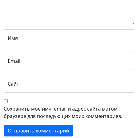
Имя
Email
Сайт
Сохранить моё имя, email и адрес сайта в этом
браузере для последующих моих комментариев.