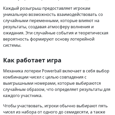
Каждый розыгрыш предоставляет игрокам
уникальную возможность взаимодействовать со
случайными переменными, которые влияют на
результаты, создавая атмосферу волнения и
ожидания. Эти случайные события и теоретическая
вероятность формируют основу лотерейной
системы.
Как работает игра
Механика лотереи Powerball включает в себя выбор
комбинации чисел с целью совпадения с
выигрышными номерами, которые выбираются
случайным образом, что определяет результаты для
каждого участника.
Чтобы участвовать, игроки обычно выбирают пять
чисел из набора от одного до семидесяти, а также