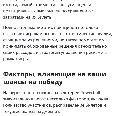
их ожидаемой стоимости—по сути, оценки
потенциальных выигрышей по сравнению с
затратами на их билеты.
Полное понимание этих принципов не только
позволяет игрокам осознать статистические реалии,
стоящие за их решениями, но также помогает им
принимать обоснованные решения относительно
своих расходов и стратегий управления рисками в
рамках игры.
Факторы, влияющие на ваши
шансы на победу
На вероятность выигрыша в лотерее Powerball
значительно влияют несколько факторов, включая
количество участников, распределение билетов и
текущие шансы на джекпот.