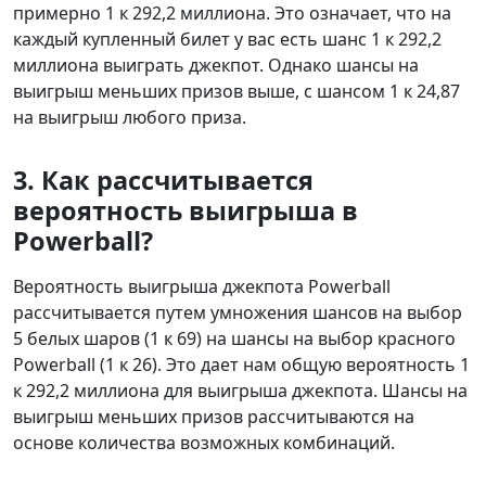
примерно 1 к 292,2 миллиона. Это означает, что на
каждый купленный билет у вас есть шанс 1 к 292,2
миллиона выиграть джекпот. Однако шансы на
выигрыш меньших призов выше, с шансом 1 к 24,87
на выигрыш любого приза.
3. Как рассчитывается
вероятность выигрыша в
Powerball?
Вероятность выигрыша джекпота Powerball
рассчитывается путем умножения шансов на выбор
5 белых шаров (1 к 69) на шансы на выбор красного
Powerball (1 к 26). Это дает нам общую вероятность 1
к 292,2 миллиона для выигрыша джекпота. Шансы на
выигрыш меньших призов рассчитываются на
основе количества возможных комбинаций.