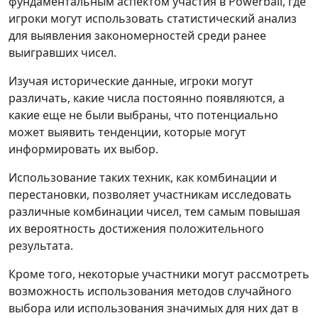
фундаментальным аспектом участия в Powerball, где
игроки могут использовать статистический анализ
для выявления закономерностей среди ранее
выигравших чисел.
Изучая исторические данные, игроки могут
различать, какие числа постоянно появляются, а
какие еще не были выбраны, что потенциально
может выявить тенденции, которые могут
информировать их выбор.
Использование таких техник, как комбинации и
перестановки, позволяет участникам исследовать
различные комбинации чисел, тем самым повышая
их вероятность достижения положительного
результата.
Кроме того, некоторые участники могут рассмотреть
возможность использования методов случайного
выбора или использования значимых для них дат в