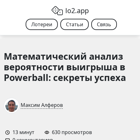
Skip to content
lo2.app
Лотереи
Статьи
Связь
Математический анализ
вероятности выигрыша в
Powerball: секреты успеха
Максим Алферов
13
минут
630 просмотров