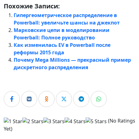
Похожие Записи:
Гипергеометрическое распределение в
Powerball: увеличьте шансы на джекпот
Марковские цепи в моделировании
Powerball: Полное руководство
Как изменилась EV в Powerball после
реформы 2015 года
Почему Mega Millions — прекрасный пример
дискретного распределения
(No Ratings
Yet)