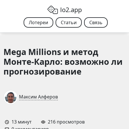
Skip to content
lo2.app
Лотереи
Статьи
Связь
Mega Millions и метод
Монте-Карло: возможно ли
прогнозирование
Максим Алферов
13
минут
216 просмотров