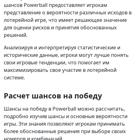
шансов Powerball предоставляет игрокам
представление о вероятности различных исходов в
лотерейной игре, что имеет решающее значение
для оценки рисков и принятия обоснованных
решений.
Анализируя и интерпретируя статистические и
исторические данные, игроки могут лучше понять
свои игровые тенденции, что помогает им
максимизировать свое участие в лотерейной
системе.
Расчет шансов на победу
Шансы на победу в Powerball можно рассчитать,
подробно изучив шансы и основные вероятности
игры. Эти знания позволяют игрокам принимать
более обоснованные решения при выборе своих
номеров и комбинаций.