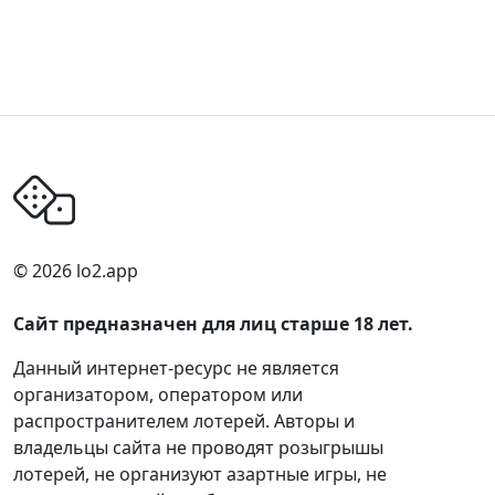
© 2026 lo2.app
Сайт предназначен для лиц старше 18 лет.
Данный интернет-ресурс не является
организатором, оператором или
распространителем лотерей. Авторы и
владельцы сайта не проводят розыгрышы
лотерей, не организуют азартные игры, не