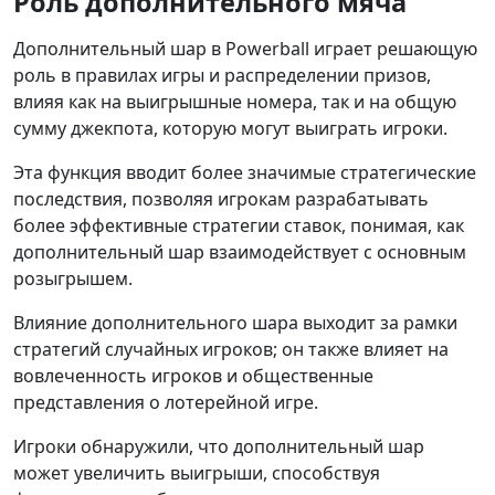
Роль дополнительного мяча
Дополнительный шар в Powerball играет решающую
роль в правилах игры и распределении призов,
влияя как на выигрышные номера, так и на общую
сумму джекпота, которую могут выиграть игроки.
Эта функция вводит более значимые стратегические
последствия, позволяя игрокам разрабатывать
более эффективные стратегии ставок, понимая, как
дополнительный шар взаимодействует с основным
розыгрышем.
Влияние дополнительного шара выходит за рамки
стратегий случайных игроков; он также влияет на
вовлеченность игроков и общественные
представления о лотерейной игре.
Игроки обнаружили, что дополнительный шар
может увеличить выигрыши, способствуя