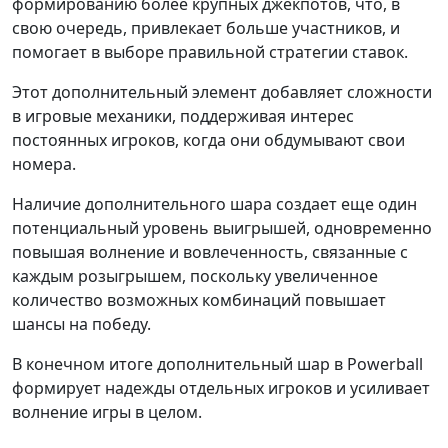
формированию более крупных джекпотов, что, в
свою очередь, привлекает больше участников, и
помогает в выборе правильной стратегии ставок.
Этот дополнительный элемент добавляет сложности
в игровые механики, поддерживая интерес
постоянных игроков, когда они обдумывают свои
номера.
Наличие дополнительного шара создает еще один
потенциальный уровень выигрышей, одновременно
повышая волнение и вовлеченность, связанные с
каждым розыгрышем, поскольку увеличенное
количество возможных комбинаций повышает
шансы на победу.
В конечном итоге дополнительный шар в Powerball
формирует надежды отдельных игроков и усиливает
волнение игры в целом.