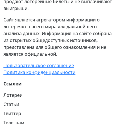
продают лотерейные билеты и не выплачивают
выигрыши.
Сайт является агрегатором информации о
лотереях со всего мира для дальнейшего
анализа данных. Информация на сайте собрана
из открытых общедоступных источников,
представлена для общего ознакомления и не
является официальной.
Пользовательское соглашение
Политика конфиденциальности
Ссылки
Лотереи
Статьи
Твиттер
Телеграм