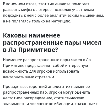
В конечном итоге, этот тип анализа помогает
развеять мифы о лотерее, позволяя участникам
подходить к ней с более аналитическим мышлением,
а не полагаясь только на интуицию.
Каковы наименее
распространенные пары чисел
в Ла Примитиве?
Наименее распространенные пары чисел в Ла
Примитиве представляют собой интересную
возможность для игроков использовать
альтернативные стратегии.
Проводя всесторонний анализ этих наименее
распространенных пар, игроки могут оценить
частотное распределение, статистическую
значимость и числовые комбинации, связанные с