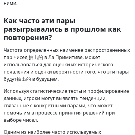
ними.
Как часто эти пары
разыгрывались в прошлом как
повторения?
Частота определенных наименее распространенных
пар чисел,抽出的 в Ла Примитиве, может
использоваться для оценки их исторического
появления и оценки вероятности того, что эти пары
будут抽出的 в будущем.
Используя статистические тесты и профилирование
данных, игроки могут выявлять тенденции,
связанные с конкретными парами, что может
помочь им в процессе принятия решений при
выборе чисел.
Одним из наиболее часто используемых