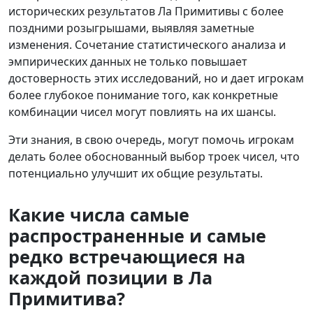
исторических результатов Ла Примитивы с более
поздними розыгрышами, выявляя заметные
изменения. Сочетание статистического анализа и
эмпирических данных не только повышает
достоверность этих исследований, но и дает игрокам
более глубокое понимание того, как конкретные
комбинации чисел могут повлиять на их шансы.
Эти знания, в свою очередь, могут помочь игрокам
делать более обоснованный выбор троек чисел, что
потенциально улучшит их общие результаты.
Какие числа самые
распространенные и самые
редко встречающиеся на
каждой позиции в Ла
Примитива?