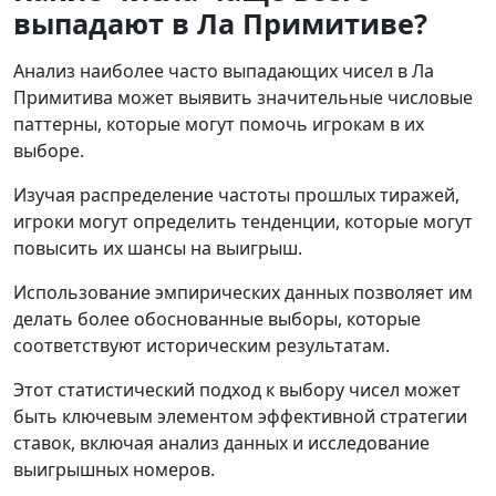
выпадают в Ла Примитиве?
Анализ наиболее часто выпадающих чисел в Ла
Примитива может выявить значительные числовые
паттерны, которые могут помочь игрокам в их
выборе.
Изучая распределение частоты прошлых тиражей,
игроки могут определить тенденции, которые могут
повысить их шансы на выигрыш.
Использование эмпирических данных позволяет им
делать более обоснованные выборы, которые
соответствуют историческим результатам.
Этот статистический подход к выбору чисел может
быть ключевым элементом эффективной стратегии
ставок, включая анализ данных и исследование
выигрышных номеров.