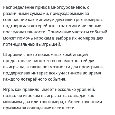
Распределение призов многоуровневое, с
различными суммами, присуждаемыми за
совпадение как минимум двух или трех номеров,
подтверждая лотерейные стратегии и числовые
последовательности. Понимание частоты событий
может помочь игрокам в выборе их номеров для
потенциальных выигрышей.
Широкий спектр возможных комбинаций
предоставляет множество возможностей для
выигрыша, а также возможности для проигрыша,
поддерживая интерес всех участников во время
каждого лотерейного события.
Игра, как правило, имеет несколько уровней,
позволяя игрокам выигрывать, совпадая как
минимум два или три номера, с более крупными
призами за совпадение всех шести.