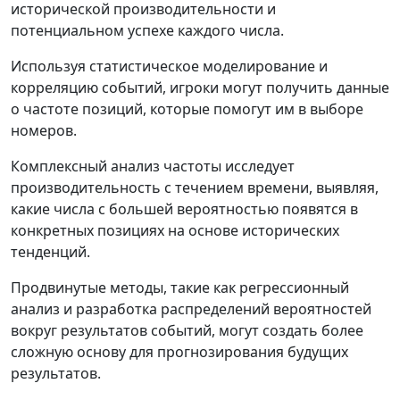
исторической производительности и
потенциальном успехе каждого числа.
Используя статистическое моделирование и
корреляцию событий, игроки могут получить данные
о частоте позиций, которые помогут им в выборе
номеров.
Комплексный анализ частоты исследует
производительность с течением времени, выявляя,
какие числа с большей вероятностью появятся в
конкретных позициях на основе исторических
тенденций.
Продвинутые методы, такие как регрессионный
анализ и разработка распределений вероятностей
вокруг результатов событий, могут создать более
сложную основу для прогнозирования будущих
результатов.