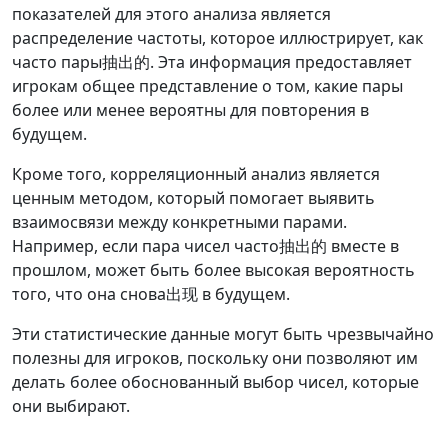
показателей для этого анализа является
распределение частоты, которое иллюстрирует, как
часто пары抽出的. Эта информация предоставляет
игрокам общее представление о том, какие пары
более или менее вероятны для повторения в
будущем.
Кроме того, корреляционный анализ является
ценным методом, который помогает выявить
взаимосвязи между конкретными парами.
Например, если пара чисел часто抽出的 вместе в
прошлом, может быть более высокая вероятность
того, что она снова出现 в будущем.
Эти статистические данные могут быть чрезвычайно
полезны для игроков, поскольку они позволяют им
делать более обоснованный выбор чисел, которые
они выбирают.