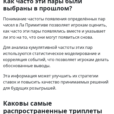
Как часто эти пары были
выбраны в прошлом?
Понимание частоты появления определённых пар
чисел в Ла Примитиве позволяет игрокам оценить,
как часто эти пары появлялись вместе и указывает
ли это на то, что они могут появиться снова.
Для анализа кумулятивной частоты этих пар
используются статистическое моделирование и
корреляция событий, что позволяет игрокам делать
обоснованные выводы.
Эта информация может улучшить их стратегии
ставок и повысить качество принимаемых решений
для будущих розыгрышей.
Каковы самые
распространенные триплеты