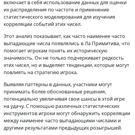
включает в себя использование данных для оценки
их распределения по частоте и применение
статистического моделирования для изучения
корреляции событий этих чисел.
Этот анализ показывает, как часто наименее часто
выпадающие числа появлялись в Ла Примитива, что
помогает игрокам понять их историческую
значимость. Он не только подчеркивает редкость
этих чисел, но и выделяет тенденции, которые могут
повлиять на стратегию игрока.
Выявляя паттерны в данных, участники могут
принимать более обоснованные решения,
потенциально увеличивая свои шансы в этой игре
на удачу. С помощью различных статистических
инструментов игроки могут обнаружить корреляции
между наименее часто выпадающими числами и
другими результатами предыдущих розыгрышей.