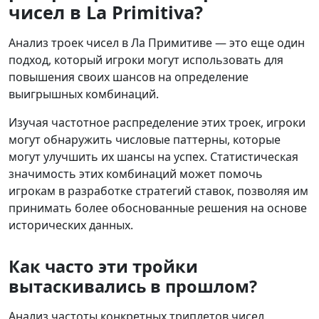
чисел в La Primitiva?
Анализ троек чисел в Ла Примитиве — это еще один
подход, который игроки могут использовать для
повышения своих шансов на определение
выигрышных комбинаций.
Изучая частотное распределение этих троек, игроки
могут обнаружить числовые паттерны, которые
могут улучшить их шансы на успех. Статистическая
значимость этих комбинаций может помочь
игрокам в разработке стратегий ставок, позволяя им
принимать более обоснованные решения на основе
исторических данных.
Как часто эти тройки
вытаскивались в прошлом?
Анализ частоты конкретных триплетов чисел,