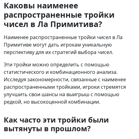
Каковы наименее
распространенные тройки
чисел в Ла Примитива?
Наименее распространенные тройки чисел в Ла
Примитиве могут дать игрокам уникальную
перспективу для их стратегий выбора чисел.
Эти тройки можно определить с помощью
статистического и комбинационного анализа.
Исследуя закономерности, связанные с наименее
распространенными тройками, игроки стремятся
улучшить свои шансы на выигрыш с помощью
редкой, но высокоценной комбинации.
Как часто эти тройки были
вытянуты в прошлом?