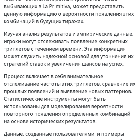
выбывающих в La Primitiva, может предоставить
ценную информацию о вероятности появления этих
комбинаций в будущих тиражах.
Изучая анализ результатов и эмпирические данные,
игроки могут отслеживать появление конкретных
триплетов с течением времени. Эта информация
может служить надежной основой для уточнения их
стратегий ставок и увеличения шансов на успех.
Процесс включает в себя внимательное
отслеживание частоты этих триплетов, сравнение их
прошлых появлений и выявление новых паттернов.
Статистические инструменты могут быть
использованы для моделирования вероятности
повторного появления определенных комбинаций
на основе исторических результатов.
Данные, созданные пользователями, и примеры