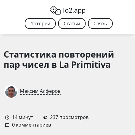
Skip to content
lo2.app
Лотереи
Статьи
Связь
Статистика повторений
пар чисел в La Primitiva
Максим Алферов
14
минут
237 просмотров
0 комментариев