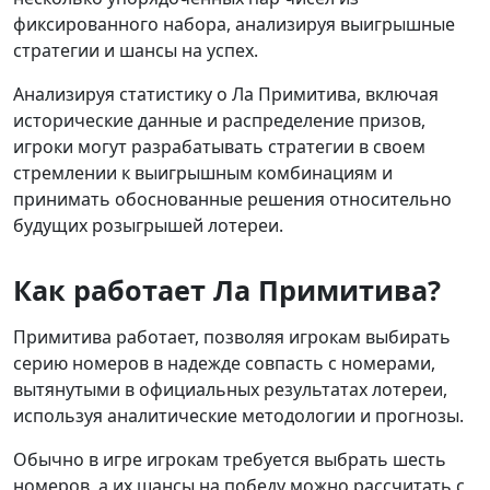
фиксированного набора, анализируя выигрышные
стратегии и шансы на успех.
Анализируя статистику о Ла Примитива, включая
исторические данные и распределение призов,
игроки могут разрабатывать стратегии в своем
стремлении к выигрышным комбинациям и
принимать обоснованные решения относительно
будущих розыгрышей лотереи.
Как работает Ла Примитивa?
Примитива работает, позволяя игрокам выбирать
серию номеров в надежде совпасть с номерами,
вытянутыми в официальных результатах лотереи,
используя аналитические методологии и прогнозы.
Обычно в игре игрокам требуется выбрать шесть
номеров, а их шансы на победу можно рассчитать с