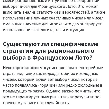
смеси рациональных и интуитивных выборов при
выборе чисел для Французского Лото. Это может
включать анализ статистики и вероятностей, а также
использование личных счастливых чисел или чисел,
имеющих значение для игрока, что демонстрирует
использование как логика, так и интуиция.
Существуют ли специфические
стратегии для рационального
выбора в Французском Лото?
Некоторые игроки могут использовать лотерейные
стратегии, такие как подход «горячих и холодных
чисел», который включает выбор чисел, которые
часто появлялись (горячие) или редко (холодные) в
предыдущих тиражах. Однако важно помнить, что
это не гарантирует выигрыш, так как результат по-
прежнему зависит от случайность.