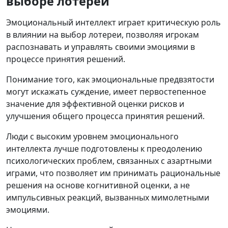
выборе лотерей
Эмоциональный интеллект играет критическую роль
в влиянии на выбор лотереи, позволяя игрокам
распознавать и управлять своими эмоциями в
процессе принятия решений.
Понимание того, как эмоциональные предвзятости
могут искажать суждение, имеет первостепенное
значение для эффективной оценки рисков и
улучшения общего процесса принятия решений.
Люди с высоким уровнем эмоционального
интеллекта лучше подготовлены к преодолению
психологических проблем, связанных с азартными
играми, что позволяет им принимать рациональные
решения на основе когнитивной оценки, а не
импульсивных реакций, вызванных мимолетными
эмоциями.