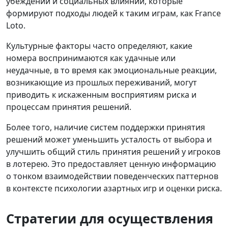
убеждений и социальных влияний, которые
формируют подходы людей к таким играм, как France
Loto.
Культурные факторы часто определяют, какие
номера воспринимаются как удачные или
неудачные, в то время как эмоциональные реакции,
возникающие из прошлых переживаний, могут
приводить к искаженным восприятиям риска и
процессам принятия решений.
Более того, наличие систем поддержки принятия
решений может уменьшить усталость от выбора и
улучшить общий стиль принятия решений у игроков
в лотерею. Это предоставляет ценную информацию
о тонком взаимодействии поведенческих паттернов
в контексте психологии азартных игр и оценки риска.
Стратегии для осуществления