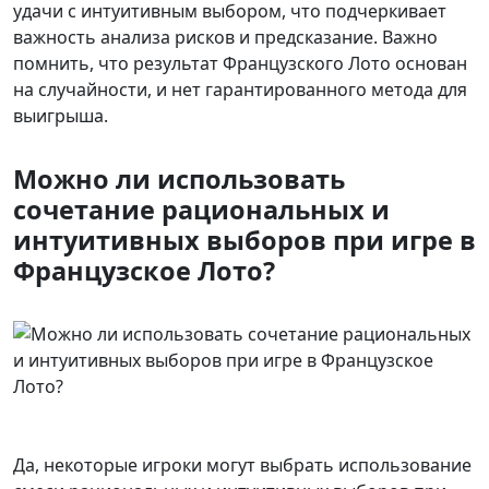
удачи с интуитивным выбором, что подчеркивает
важность анализа рисков и предсказание. Важно
помнить, что результат Французского Лото основан
на случайности, и нет гарантированного метода для
выигрыша.
Можно ли использовать
сочетание рациональных и
интуитивных выборов при игре в
Французское Лото?
Да, некоторые игроки могут выбрать использование