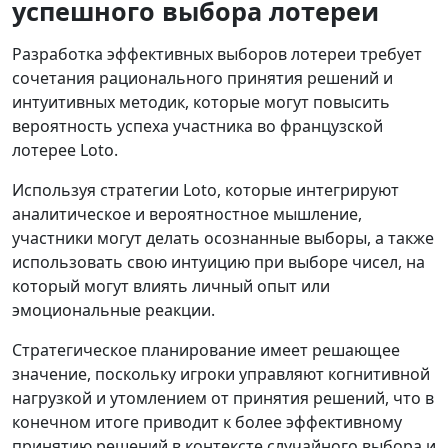
успешного выбора лотереи
Разработка эффективных выборов лотереи требует
сочетания рационального принятия решений и
интуитивных методик, которые могут повысить
вероятность успеха участника во французской
лотерее Loto.
Используя стратегии Loto, которые интегрируют
аналитическое и вероятностное мышление,
участники могут делать осознанные выборы, а также
использовать свою интуицию при выборе чисел, на
который могут влиять личный опыт или
эмоциональные реакции.
Стратегическое планирование имеет решающее
значение, поскольку игроки управляют когнитивной
нагрузкой и утомлением от принятия решений, что в
конечном итоге приводит к более эффективному
принятию решений в контексте случайного выбора и