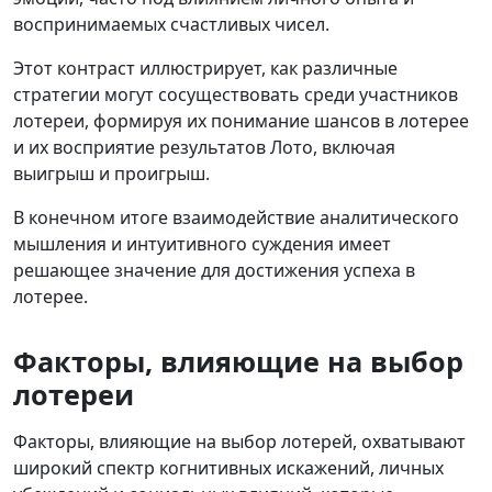
воспринимаемых счастливых чисел.
Этот контраст иллюстрирует, как различные
стратегии могут сосуществовать среди участников
лотереи, формируя их понимание шансов в лотерее
и их восприятие результатов Лото, включая
выигрыш и проигрыш.
В конечном итоге взаимодействие аналитического
мышления и интуитивного суждения имеет
решающее значение для достижения успеха в
лотерее.
Факторы, влияющие на выбор
лотереи
Факторы, влияющие на выбор лотерей, охватывают
широкий спектр когнитивных искажений, личных