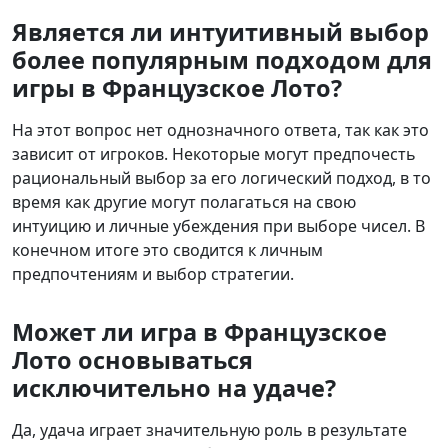
Является ли интуитивный выбор
более популярным подходом для
игры в Французское Лото?
На этот вопрос нет однозначного ответа, так как это
зависит от игроков. Некоторые могут предпочесть
рациональный выбор за его логический подход, в то
время как другие могут полагаться на свою
интуицию и личные убеждения при выборе чисел. В
конечном итоге это сводится к личным
предпочтениям и выбор стратегии.
Может ли игра в Французское
Лото основываться
исключительно на удаче?
Да, удача играет значительную роль в результате