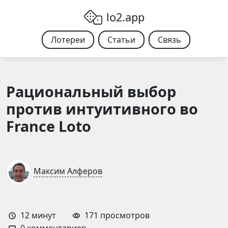
Skip to content
lo2.app
Лотереи
Статьи
Связь
Рациональный выбор
против интуитивного во
France Loto
Максим Алферов
12
минут
171 просмотров