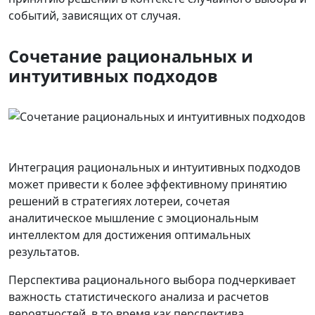
событий, зависящих от случая.
Сочетание рациональных и
интуитивных подходов
Интеграция рациональных и интуитивных подходов
может привести к более эффективному принятию
решений в стратегиях лотереи, сочетая
аналитическое мышление с эмоциональным
интеллектом для достижения оптимальных
результатов.
Перспектива рационального выбора подчеркивает
важность статистического анализа и расчетов
вероятностей, в то время как перспектива