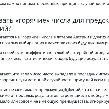
ам важно понимать основные принципы случайности и п
вать «горячие» числа для предс
ий?
гаются на «горячие» числа в лотерее Австрии и других л
 поэтому выбирают их в качестве своих будущих выиг
о своей сути неэффективно в любой лотерейной игре, 
ных чисел. Статистически говоря, будущие результаты
ют, что если число часто выпадало в последних играх,
воречит сути истинной случайности, присущей всем игр
ение независимо от предыдущих抽抽ений, что означает,
симо от прошлых результатов. Стремящиеся к победе мог
мало или совсем не имеющую преимущества, игнорируя 