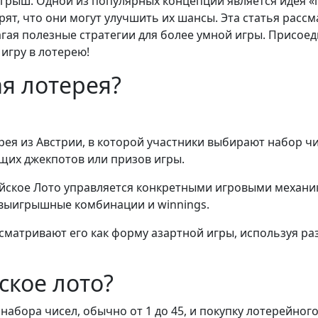
грыш. Одной из популярных концепций является идея «г
рят, что они могут улучшить их шансы. Эта статья расс
агая полезные стратегии для более умной игры. Присое
игру в лотерею!
ая лотерея?
ея из Австрии, в которой участники выбирают набор чис
щих джекпотов или призов игры.
йское Лото управляется конкретными игровыми механик
 выигрышные комбинации и winnings.
сматривают его как форму азартной игры, используя ра
ское лото?
набора чисел, обычно от 1 до 45, и покупку лотерейного