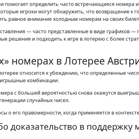
еи помогает определить часто встречающиеся номера и
оторые игроки могут обнаружить, что возвращение к г
лять равное внимание холодным номерам на своих билет
дставления — часто представленные в виде графиков —
е решения и подходить к игре в лотерею с более стра
х» номерах в Лотерее Австр
лотерее относится к убеждению, что определенные числ
выигрышные комбинации.
 номера с большей вероятностью снова окажутся выигр
генерации случайных чисел.
ы о его правомерности, когда применяется в контексте
бо доказательство в поддержку 