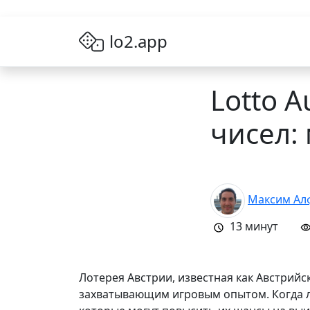
lo2.app
Lotto A
чисел:
Максим Ал
13
минут
Лотерея Австрии, известная как Австрий
захватывающим игровым опытом. Когда лю