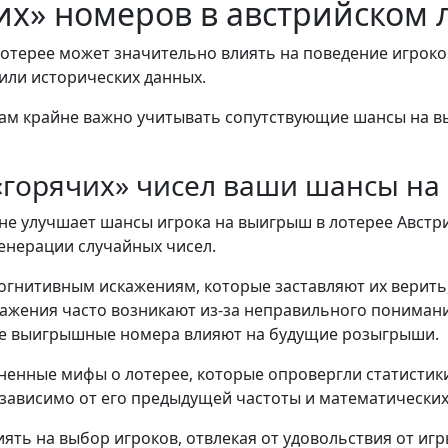
их» номеров в австрийском 
отерее может значительно влиять на поведение игроков
 или исторических данных.
кам крайне важно учитывать сопутствующие шансы на в
«горячих» чисел ваши шансы н
не улучшает шансы игрока на выигрыш в лотерее Австр
енерации случайных чисел.
когнитивным искажениям, которые заставляют их верить
скажения часто возникают из-за неправильного пониман
е выигрышные номера влияют на будущие розыгрыши.
енные мифы о лотерее, которые опровергли статистики
зависимо от его предыдущей частоты и математических
иять на выбор игроков, отвлекая от удовольствия от игр