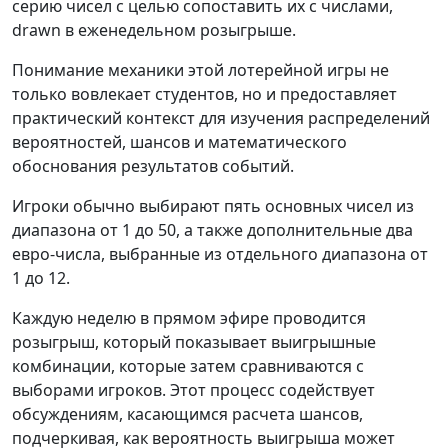
серию чисел с целью сопоставить их с числами,
drawn в еженедельном розыгрыше.
Понимание механики этой лотерейной игры не
только вовлекает студентов, но и предоставляет
практический контекст для изучения распределений
вероятностей, шансов и математического
обоснования результатов событий.
Игроки обычно выбирают пять основных чисел из
диапазона от 1 до 50, а также дополнительные два
евро-числа, выбранные из отдельного диапазона от
1 до 12.
Каждую неделю в прямом эфире проводится
розыгрыш, который показывает выигрышные
комбинации, которые затем сравниваются с
выборами игроков. Этот процесс содействует
обсуждениям, касающимся расчета шансов,
подчеркивая, как вероятность выигрыша может