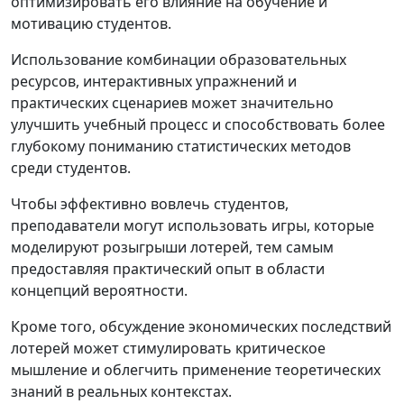
оптимизировать его влияние на обучение и
мотивацию студентов.
Использование комбинации образовательных
ресурсов, интерактивных упражнений и
практических сценариев может значительно
улучшить учебный процесс и способствовать более
глубокому пониманию статистических методов
среди студентов.
Чтобы эффективно вовлечь студентов,
преподаватели могут использовать игры, которые
моделируют розыгрыши лотерей, тем самым
предоставляя практический опыт в области
концепций вероятности.
Кроме того, обсуждение экономических последствий
лотерей может стимулировать критическое
мышление и облегчить применение теоретических
знаний в реальных контекстах.