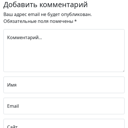
Добавить комментарий
Ваш адрес email не будет опубликован.
Обязательные поля помечены
*
Комментарий...
Имя
Email
Сайт