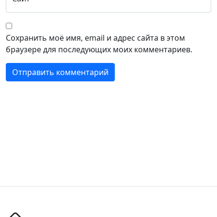
Сохранить моё имя, email и адрес сайта в этом
браузере для последующих моих комментариев.