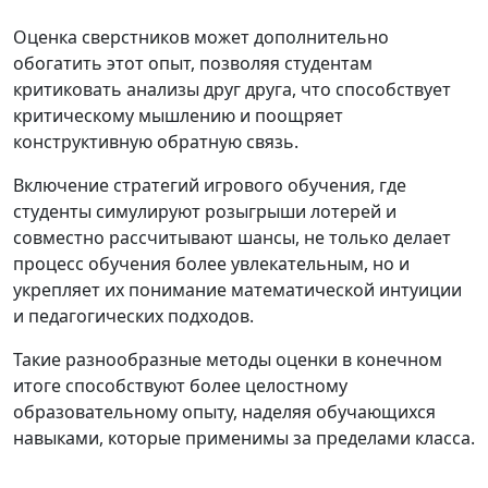
Оценка сверстников может дополнительно
обогатить этот опыт, позволяя студентам
критиковать анализы друг друга, что способствует
критическому мышлению и поощряет
конструктивную обратную связь.
Включение стратегий игрового обучения, где
студенты симулируют розыгрыши лотерей и
совместно рассчитывают шансы, не только делает
процесс обучения более увлекательным, но и
укрепляет их понимание математической интуиции
и педагогических подходов.
Такие разнообразные методы оценки в конечном
итоге способствуют более целостному
образовательному опыту, наделяя обучающихся
навыками, которые применимы за пределами класса.