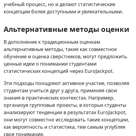
учебный процесс, но и делают статистические
концепции более доступными и увлекательными.
Альтернативные методы оценки
В дополнение к традиционным оценкам
альтернативные методы, такие как совместное
обучение и оценка сверстников, могут предложить
ценные идеи о понимании студентами
статистических концепций через EuroJackpot.
Эти подходы поощряют активное участие, позволяя
студентам учиться друг у друга, применяя свои
знания в практических контекстах. Например,
организуя групповые проекты, в которых студенты
анализируют тенденции в результатах EuroJackpot,
они могут совместно исследовать такие концепции,
как вероятность и статистика, тем самым углубляя
свое понимание.