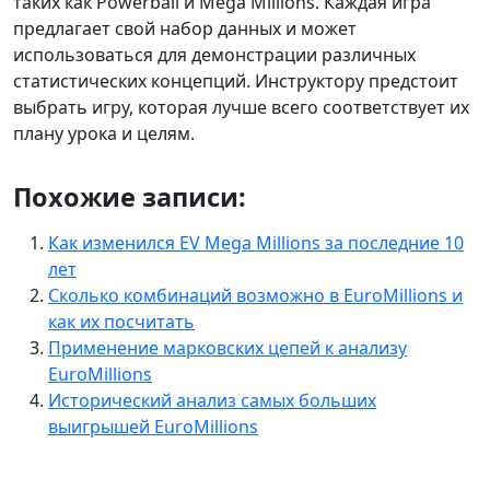
таких как Powerball и Mega Millions. Каждая игра
предлагает свой набор данных и может
использоваться для демонстрации различных
статистических концепций. Инструктору предстоит
выбрать игру, которая лучше всего соответствует их
плану урока и целям.
Похожие записи:
Как изменился EV Mega Millions за последние 10
лет
Сколько комбинаций возможно в EuroMillions и
как их посчитать
Применение марковских цепей к анализу
EuroMillions
Исторический анализ самых больших
выигрышей EuroMillions