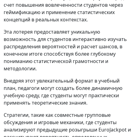
счет повышения вовлеченности студентов через
геймификацию и применение статистических
концепций в реальных контекстах.
Эта лотерея предоставляет уникальную
возможность для студентов интерактивно изучать
распределения вероятностей и расчет шансов, в
конечном итоге способствуя более глубокому
пониманию статистической грамотности и
методологии.
Внедряя этот увлекательный формат в учебный
план, педагоги могут создать более динамичную
учебную среду, где студенты могут практически
применять теоретические знания.
Стратегии, такие как совместные групповые
обсуждения и игровые механики, где студенты
анализируют предыдущие розыгрыши EuroJackpot и