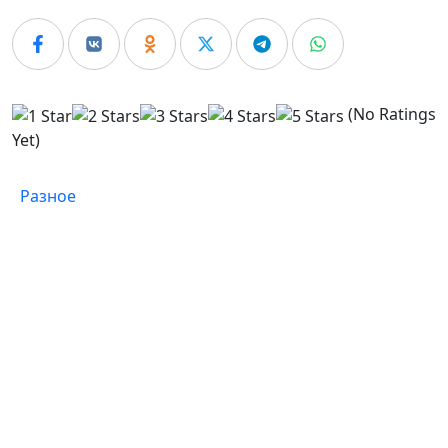
(No Ratings
Yet)
Разное