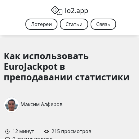
Skip to content
lo2.app
Лотереи
Статьи
Связь
Как использовать
EuroJackpot в
преподавании статистики
Максим Алферов
12
минут
215 просмотров