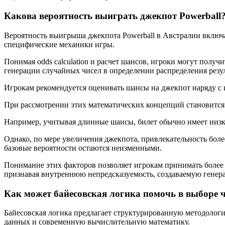
Какова вероятность выиграть джекпот Powerball
Вероятность выигрыша джекпота Powerball в Австралии включа
специфические механики игры.
Понимая odds calculation и расчет шансов, игроки могут полу
генерации случайных чисел в определении распределения резу
Игрокам рекомендуется оценивать шансы на джекпот наряду с
При рассмотрении этих математических концепций становится 
Например, учитывая длинные шансы, билет обычно имеет низк
Однако, по мере увеличения джекпота, привлекательность боле
базовые вероятности остаются неизменными.
Понимание этих факторов позволяет игрокам принимать более
признавая внутреннюю непредсказуемость, создаваемую генер
Как может байесовская логика помочь в выборе ч
Байесовская логика предлагает структурированную методологи
данных и современную вычислительную математику.