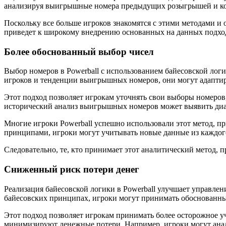
анализируя выигрышные номера предыдущих розыгрышей и кор
Поскольку все больше игроков знакомятся с этими методами и 
приведет к широкому внедрению основанных на данных подход
Более обоснованный выбор чисел
Выбор номеров в Powerball с использованием байесовской лог
игроков и тенденции выигрышных номеров, они могут адаптиро
Этот подход позволяет игрокам уточнять свои выборы номеров
исторический анализ выигрышных номеров может выявить диапа
Многие игроки Powerball успешно использовали этот метод, п
принципами, игроки могут учитывать новые данные из каждог
Следовательно, те, кто принимает этот аналитический метод, 
Сниженный риск потери денег
Реализация байесовской логики в Powerball улучшает управлен
байесовских принципах, игроки могут принимать обоснованны
Этот подход позволяет игрокам принимать более осторожное у
минимизируют денежные потери. Например, игроки могут анал