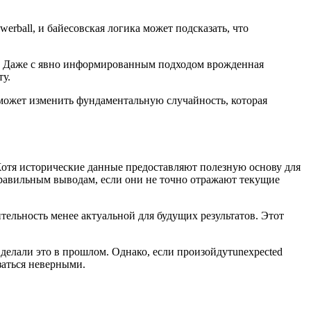
ball, и байесовская логика может подсказать, что
е. Даже с явно информированным подходом врожденная
ту.
 может изменить фундаментальную случайность, которая
 Хотя исторические данные предоставляют полезную основу для
правильным выводам, если они не точно отражают текущие
ельность менее актуальной для будущих результатов. Этот
 делали это в прошлом. Однако, если произойдутunexpected
заться неверными.