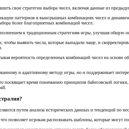
учшить свои стратегии выбора чисел, включая данные из преды
кации паттернов в выигрышных комбинациях чисел и динамичес
ыбора более благоприятных комбинаций чисел.
ополнением к традиционным стратегиям игры, улучшая общую о
тобы выявить числа, которые выпадали чаще, и скорректировать
.
тывая вероятность определенных комбинаций чисел на основе о
ванному и адаптивному методу игры, но и поддерживает интерес
кто посвящает время пониманию принципов байесовской логики, 
ll.
встралия?
деляются путем анализа исторических данных и тенденций по не
, что позволяет игрокам распознавать шаблоны, которые могут п