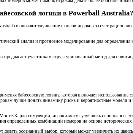
х номеров может помочь игрокам делать более обоснованный в
есовской логики в Powerball Australia
Australia включают улучшение шансов игроков за счет рационал
стический анализ и прогнозное моделирование для определения
 предлагает участникам структурированный метод для навигаци
именяя байесовскую логику, которая включает использование ст
рокам лучше понять динамику риска и вероятностные модели и 
онте-Карло симуляции, игроки могут улучшить свои шансы, что 
ения определенных комбинаций номеров на основе исторически
т делать осознанный выбор, который может увеличить их шансы