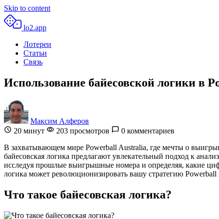
Skip to content
lo2.app
Лотереи
Статьи
Связь
Использование байесовской логики в Pow
Максим Алферов
20
минут
203 просмотров
0 комментариев
В захватывающем мире Powerball Australia, где мечты о выи
байесовская логика предлагают увлекательный подход к анали
исследуя прошлые выигрышные номера и определяя, какие цифр
логика может революционизировать вашу стратегию Powerball и
Что такое байесовская логика?