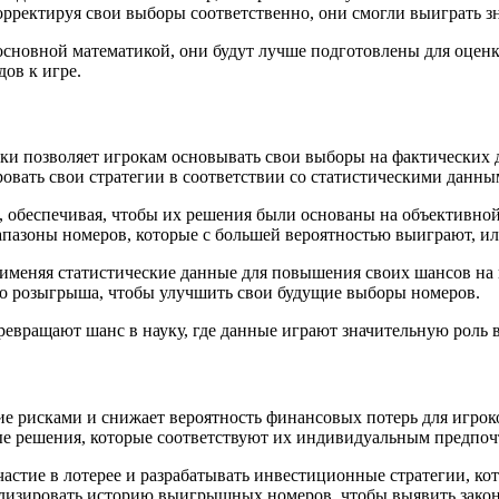
ректируя свои выборы соответственно, они смогли выиграть з
основной математикой, они будут лучше подготовлены для оценк
ов к игре.
ики позволяет игрокам основывать свои выборы на фактических
вать свои стратегии в соответствии со статистическими данны
, обеспечивая, чтобы их решения были основаны на объективной
зоны номеров, которые с большей вероятностью выиграют, или 
рименяя статистические данные для повышения своих шансов на
о розыгрыша, чтобы улучшить свои будущие выборы номеров.
превращают шанс в науку, где данные играют значительную роль 
ие рисками и снижает вероятность финансовых потерь для игрок
е решения, которые соответствуют их индивидуальным предпоч
частие в лотерее и разрабатывать инвестиционные стратегии, 
изировать историю выигрышных номеров, чтобы выявить законом