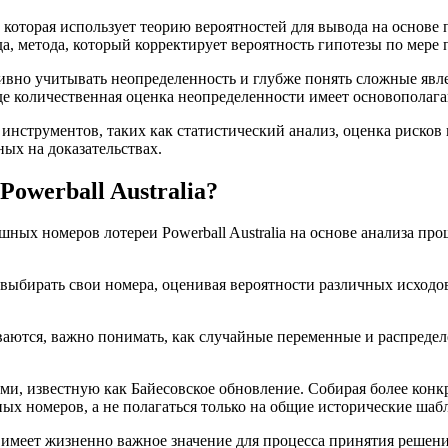
, которая использует теорию вероятностей для вывода на основ
а, метода, который корректирует вероятность гипотезы по мер
ивно учитывать неопределенность и глубже понять сложные явл
где количественная оценка неопределенности имеет основополаг
нструментов, таких как статистический анализ, оценка рисков 
ых на доказательствах.
Powerball Australia?
шных номеров лотереи Powerball Australia на основе анализа п
 выбирать свои номера, оценивая вероятности различных исходо
ются, важно понимать, как случайные переменные и распределе
сками, известную как Байесовское обновление. Собирая более к
х номеров, а не полагаться только на общие исторические шаб
имеет жизненно важное значение для процесса принятия решени