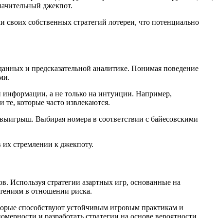
начительный джекпот.
и своих собственных стратегий лотереи, что потенциально
 данных и предсказательной аналитике. Понимая поведение
ми.
 информации, а не только на интуиции. Например,
те, которые часто извлекаются.
 выигрыш. Выбирая номера в соответствии с байесовскими
в их стремлении к джекпоту.
ов. Используя стратегии азартных игр, основанные на
тениям в отношении риска.
которые способствуют устойчивым игровым практикам и
ерности и разработать стратегии на основе вероятности