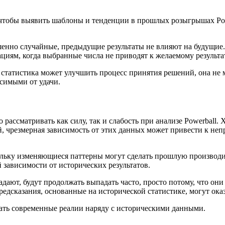
чтобы выявить шаблоны и тенденции в прошлых розыгрышах Power
ршенно случайные, предыдущие результаты не влияют на будущи
циям, когда выбранные числа не приводят к желаемому результа
я статистика может улучшить процесс принятия решений, она не
исимыми от удачи.
ассматривать как силу, так и слабость при анализе Powerball.
й, чрезмерная зависимость от этих данных может привести к не
льку изменяющиеся паттерны могут сделать прошлую производит
 зависимости от исторических результатов.
дают, будут продолжать выпадать часто, просто потому, что они
редсказания, основанные на исторической статистике, могут ока
ать современные реалии наряду с историческими данными.