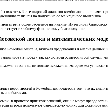
тобы охватить более широкий диапазон комбинаций, оставаясь п
 увеличивает шансы на получение более крупного выигрыша.
зартной игры в более расчетное начинание. Интегрируя байесовс
ответствует их общему финансовому благополучию.
совской логики и математических моделе
за Powerball Australia, включая предсказания и анализ данных, н
 гарантировать победу, так как лотерея остается игрой случая,
я может ввести когнитивные искажения, которые могут исказить
лиза вероятностей в Powerball заключается в том, что их анал
ными событиями.
 помочь в процессе принятия решений, они не могут преодолеть
е если игроки используют байесовскую логику для формировани