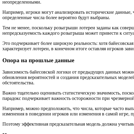
неопределенными.
Например, игроки могут анализировать исторические данные, 
определенные числа более вероятно будут выбраны.
Тем не менее, поскольку розыгрыши лотереи заданы как сове
непредсказуемость каждого розыгрыша может привести к ситуа
Это подчеркивает более широкую реальность: хотя байесовска
характеризует лотереи, в конечном итоге оставляя игроков зав
Опора на прошлые данные
Зависимость байесовской логики от предыдущих данных можно р
обновления вероятностей и создания предсказательных моделе
обстоятельства.
Важно тщательно оценивать статистическую значимость, поско
парадокс подчеркивает важность осторожности при чрезмерной
Например, можно предположить, что числа, которые часто выпа
изменения в поведении игроков или изменения в самой игре, п
Поэтому эффективная предсказательная модель должна учитыв