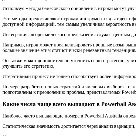
Используя методы байесовского обновления, игроки могут ул
Эти методы предоставляют игрокам инструменты для идентифи
доступной информацией, тем самым увеличивая вероятность в
Интеграция алгоритмического предсказения служит ценным д
Например, игрок может проанализировать прошлые розыгрыши, ч
большее значение этим статистически релевантным тенденциям
Он также может дополнительно уточнить свою стратегию, учи
улучшить его стратегию.
Итеративный процесс не только способствует более информиро
По мере разработки новых стратегий и числовых выборок те, 
подготовлены к преодолению проблем, представляемых Powerba
Какие числа чаще всего выпадают в Powerball А
Наиболее часто выпадающие номера в Powerball Australia опре
Статистическая значимость достигается через анализ вариации