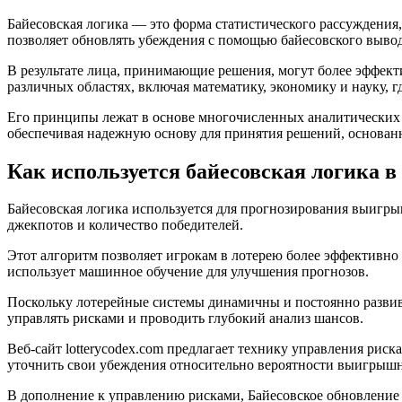
Байесовская логика — это форма статистического рассуждения
позволяет обновлять убеждения с помощью байесовского вывод
В результате лица, принимающие решения, могут более эффект
различных областях, включая математику, экономику и науку, 
Его принципы лежат в основе многочисленных аналитических и
обеспечивая надежную основу для принятия решений, основанн
Как используется байесовская логика в 
Байесовская логика используется для прогнозирования выигры
джекпотов и количество победителей.
Этот алгоритм позволяет игрокам в лотерею более эффективно
использует машинное обучение для улучшения прогнозов.
Поскольку лотерейные системы динамичны и постоянно развива
управлять рисками и проводить глубокий анализ шансов.
Веб-сайт lotterycodex.com предлагает технику управления ри
уточнить свои убеждения относительно вероятности выигрышны
В дополнение к управлению рисками, Байесовское обновление 