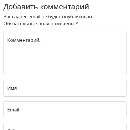
Добавить комментарий
Ваш адрес email не будет опубликован.
Обязательные поля помечены
*
Комментарий...
Имя
Email