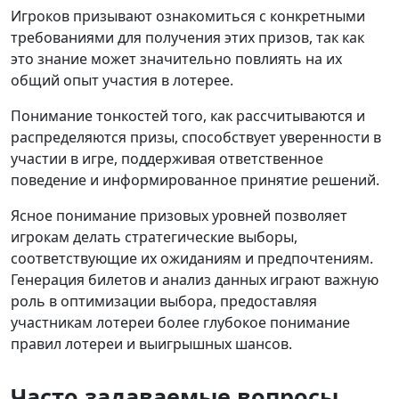
Игроков призывают ознакомиться с конкретными
требованиями для получения этих призов, так как
это знание может значительно повлиять на их
общий опыт участия в лотерее.
Понимание тонкостей того, как рассчитываются и
распределяются призы, способствует уверенности в
участии в игре, поддерживая ответственное
поведение и информированное принятие решений.
Ясное понимание призовых уровней позволяет
игрокам делать стратегические выборы,
соответствующие их ожиданиям и предпочтениям.
Генерация билетов и анализ данных играют важную
роль в оптимизации выбора, предоставляя
участникам лотереи более глубокое понимание
правил лотереи и выигрышных шансов.
Часто задаваемые вопросы