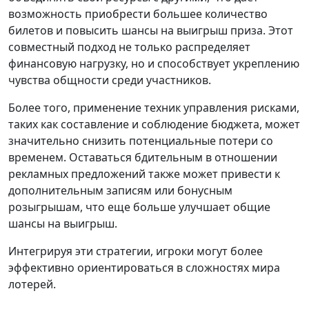
возможность приобрести большее количество
билетов и повысить шансы на выигрыш приза. Этот
совместный подход не только распределяет
финансовую нагрузку, но и способствует укреплению
чувства общности среди участников.
Более того, применение техник управления рисками,
таких как составление и соблюдение бюджета, может
значительно снизить потенциальные потери со
временем. Оставаться бдительным в отношении
рекламных предложений также может привести к
дополнительным записям или бонусным
розыгрышам, что еще больше улучшает общие
шансы на выигрыш.
Интегрируя эти стратегии, игроки могут более
эффективно ориентироваться в сложностях мира
лотерей.