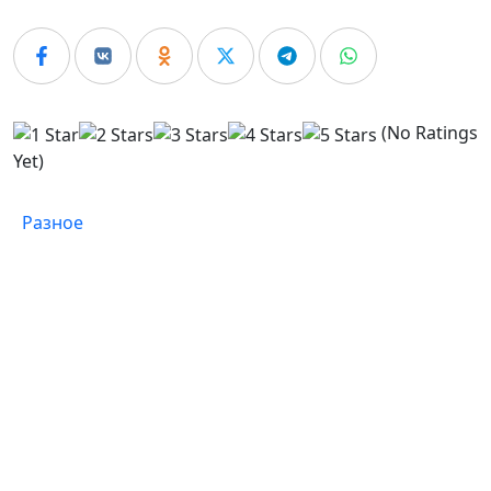
(No Ratings
Yet)
Разное