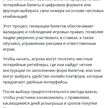
лотерейные билеты в цифровом формате или
вручную выбирать свои номера на основе числовых
комбинаций.
Этот процесс генерации билетов обеспечивает
валидацию и соблюдение игровых правил, позволяя
людям уверенно участвовать в ставках, а также
обучаясь управлению рисками и ответственным
играм.
Чтобы начать, игроки могут посетить местные
лотерейные ритейлеры, где они найдут четкие
инструкции по заполнению форм билетов, или они
могут выбрать удобство онлайн-платформ, которые
предлагают удобные интерфейсы.
После выбора предпочтительного метода важно,
чтобы участники ознакомились с правилами,
касающимися дней розыгрыша и сроков покупки