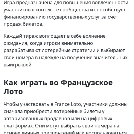
Игра предназначена для повышения вовлеченности
участников в контексте сообщества и способствует
финансированию государственных услуг за счет
продаж билетов.
Каждый тираж воплощает в себе волнение
ожидания, когда игроки внимательно
разрабатывают лотерейные стратегии и выбирают
свои номера в надежде на получение значительных
выигрышей.
Как играть во Французское
Лото
Чтобы участвовать в France Loto, участники должны
сначала приобрести лотерейные билеты у
авторизованных продавцов или на цифровых
платформах. Они могут выбрать свои номера на
основе личных предпочтений или воспользоваться