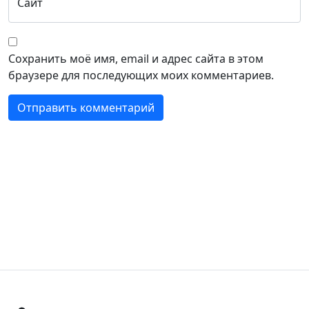
Сайт
Сохранить моё имя, email и адрес сайта в этом
браузере для последующих моих комментариев.