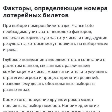
Факторы, определяющие номера
лотерейных билетов
При выборе номеров билетов для France Loto
необходимо учитывать несколько факторов,
включая историческую частоту чисел и предыдущие
результаты, которые могут повлиять на выбор чисел
игрока.
Глубокое понимание этих элементов, в сочетании с
расчетом шансов, связанных с различными
комбинациями чисел, может значительно улучшить
стратегию игрока и процесс принятия решений,
позволяя ему делать обоснованные выборы в
разных играх.
Кроме того, поведение других игроков может
повлиять на выбор номеров. Например, многие
люди склонны предпочитать значимые даты или