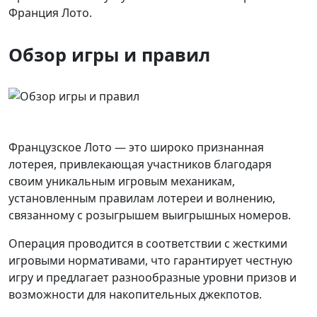
Франция Лото.
Обзор игры и правил
Французское Лото — это широко признанная
лотерея, привлекающая участников благодаря
своим уникальным игровым механикам,
установленным правилам лотереи и волнению,
связанному с розыгрышем выигрышных номеров.
Операция проводится в соответствии с жесткими
игровыми нормативами, что гарантирует честную
игру и предлагает разнообразные уровни призов и
возможности для накопительных джекпотов.