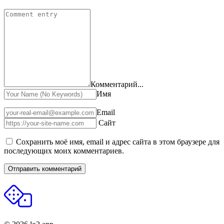
Комментарий...
Имя
Email
Сайт
Сохранить моё имя, email и адрес сайта в этом браузере для
последующих моих комментариев.