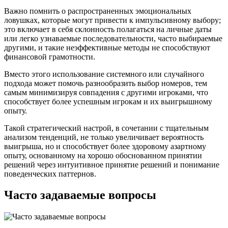
Важно помнить о распространенных эмоциональных
ловушках, которые могут привести к импульсивному выбору;
это включает в себя склонность полагаться на личные даты
или легко узнаваемые последовательности, часто выбираемые
другими, и такие неэффективные методы не способствуют
финансовой грамотности.
Вместо этого использование системного или случайного
подхода может помочь разнообразить выбор номеров, тем
самым минимизируя совпадения с другими игроками, что
способствует более успешным игрокам и их выигрышному
опыту.
Такой стратегический настрой, в сочетании с тщательным
анализом тенденций, не только увеличивает вероятность
выигрыша, но и способствует более здоровому азартному
опыту, основанному на хорошо обоснованном принятии
решений через интуитивное принятие решений и понимание
поведенческих паттернов.
Часто задаваемые вопросы