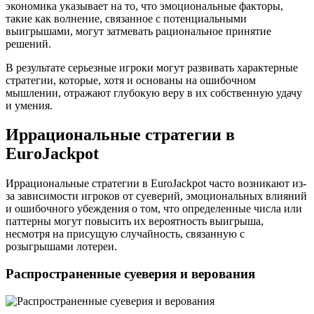
экономика указывает на то, что эмоциональные факторы,
такие как волнение, связанное с потенциальными
выигрышами, могут затмевать рациональное принятие
решений.
В результате серьезные игроки могут развивать характерные
стратегии, которые, хотя и основаны на ошибочном
мышлении, отражают глубокую веру в их собственную удачу
и умения.
Иррациональные стратегии в
EuroJackpot
Иррациональные стратегии в EuroJackpot часто возникают из-
за зависимости игроков от суеверий, эмоциональных влияний
и ошибочного убеждения о том, что определенные числа или
паттерны могут повысить их вероятность выигрыша,
несмотря на присущую случайность, связанную с
розыгрышами лотереи.
Распространенные суеверия и верования