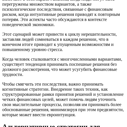
перегружены множеством вариантов, а также
психологические последствия, связанные с финансовым
риском, когда интуитивные решения приводят к повторным
потерям. Эти аспекты часто обсуждаются в контексте
поведенческой экономики.
Этот сценарий может привести к циклу нерешительности,
заставляя людей сомневаться в каждом решении, что в
конечном итоге приводит к упущенным возможностям и
повышенному уровню стресса.
Когда человек сталкивается с многочисленными вариантами,
существует тенденция принимать поспешные решения без
должного рассмотрения, что может усугубить финансовые
трудности.
Чтобы смягчить эти последствия, важно принимать
когнитивные стратегии. Внедрение таких техник, как
структурированные рамки принятия решений и установление
четких финансовых целей, может помочь людям уточнить
свои мыслительные процессы, позволяя им принимать более
обоснованные решения, минимизируя при этом предвзятости,
которые может ввести евроинтуиция.
Альтернативные стратегии для