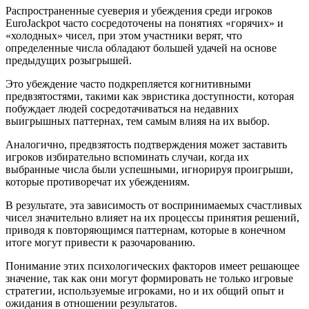
Распространенные суеверия и убеждения среди игроков
EuroJackpot часто сосредоточены на понятиях «горячих» и
«холодных» чисел, при этом участники верят, что
определенные числа обладают большей удачей на основе
предыдущих розыгрышей.
Это убеждение часто подкрепляется когнитивными
предвзятостями, такими как эвристика доступности, которая
побуждает людей сосредотачиваться на недавних
выигрышных паттернах, тем самым влияя на их выбор.
Аналогично, предвзятость подтверждения может заставить
игроков избирательно вспоминать случаи, когда их
выбранные числа были успешными, игнорируя проигрыши,
которые противоречат их убеждениям.
В результате, эта зависимость от воспринимаемых счастливых
чисел значительно влияет на их процессы принятия решений,
приводя к повторяющимся паттернам, которые в конечном
итоге могут привести к разочарованию.
Понимание этих психологических факторов имеет решающее
значение, так как они могут формировать не только игровые
стратегии, используемые игроками, но и их общий опыт и
ожидания в отношении результатов.