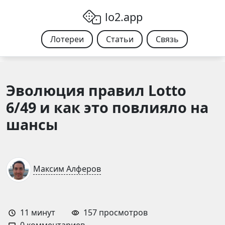
Skip to content
lo2.app
Лотереи
Статьи
Связь
Эволюция правил Lotto
6/49 и как это повлияло на
шансы
Максим Алферов
11
минут
157 просмотров