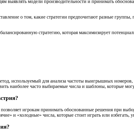
дям выявлять модели производительности и принимать обоснова
тавление о том, какие стратегии предпочитают разные группы, 
ь сбалансированную стратегию, которая максимизирует потенциа
етод, используемый для анализа частоты выигрышных номеров, в
ыявить наиболее часто выбираемые числа и шаблоны, которые м
встрия?
н позволяет игрокам принимать обоснованные решения при выбо
чие» и «холодные» числа, которые стоит играть или избегать, 
рия?