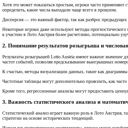
Хотя это может показаться простым, игроки часто применяют 
определить, какие числа выпадали чаще всего в прошлом.
Дисперсия — это важный фактор, так как разброс предыдущих 
Некоторые игроки даже используют методы прогностического м
к участию в Лото Австрия более расчетливо, потенциально ул
2. Понимание результатов розыгрыша и числова
Результаты розыгрышей Lotto Austria имеют важное значение д
частот событий, позволяя предсказывание выигрышных номеро
К счастью, методы визуализации данных, такие как диаграммы
Частотные таблицы могут дополнительно прояснить, как част
Кроме того, регрессионные анализы могут предоставить ценну
3. Важность статистического анализа и математи
Статистический анализ играет важную роль в Лото Австрия, т
стратегии на основе исторических тенденций.
Используя статистические инструменты, игроки могут углубит