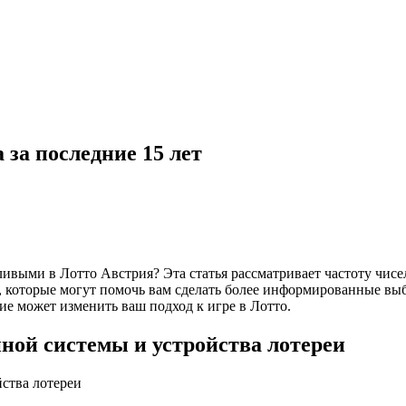
 за последние 15 лет
ивыми в Лотто Австрия? Эта статья рассматривает частоту чисел
 которые могут помочь вам сделать более информированные выб
е может изменить ваш подход к игре в Лотто.
йной системы и устройства лотереи