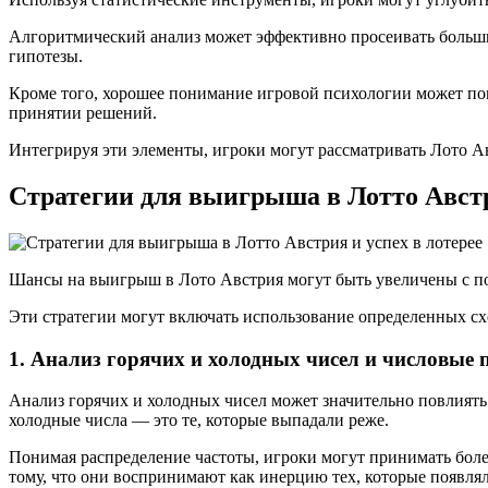
Алгоритмический анализ может эффективно просеивать большие
гипотезы.
Кроме того, хорошее понимание игровой психологии может по
принятии решений.
Интегрируя эти элементы, игроки могут рассматривать Лото Авс
Стратегии для выигрыша в Лотто Австр
Шансы на выигрыш в Лото Австрия могут быть увеличены с п
Эти стратегии могут включать использование определенных схе
1. Анализ горячих и холодных чисел и числовые 
Анализ горячих и холодных чисел может значительно повлиять 
холодные числа — это те, которые выпадали реже.
Понимая распределение частоты, игроки могут принимать боле
тому, что они воспринимают как инерцию тех, которые появлял