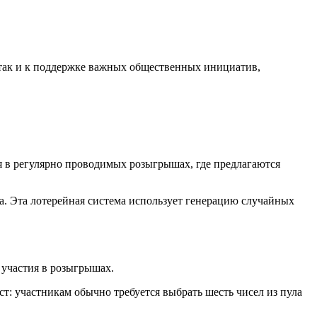
 так и к поддержке важных общественных инициатив,
ия в регулярно проводимых розыгрышах, где предлагаются
ia. Эта лотерейная система использует генерацию случайных
 участия в розыгрышах.
т: участникам обычно требуется выбрать шесть чисел из пула