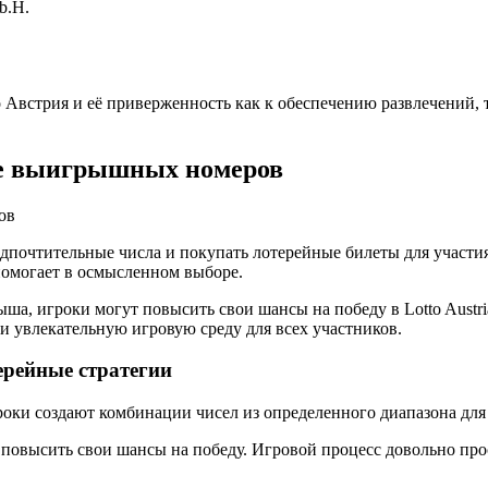
.b.H.
 Австрия и её приверженность как к обеспечению развлечений,
ие выигрышных номеров
редпочтительные числа и покупать лотерейные билеты для участ
омогает в осмысленном выборе.
ыша, игроки могут повысить свои шансы на победу в Lotto Austr
 и увлекательную игровую среду для всех участников.
ерейные стратегии
роки создают комбинации чисел из определенного диапазона для
повысить свои шансы на победу. Игровой процесс довольно прос