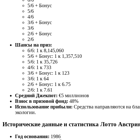
5/6 + Бонус
5/6
4/6
3/6 + Бонус
3/6
2/6 + Бонус
2/6
Шансы на приз:
6/6: 1 к 8,145,060
5/6 + Бонус: 1 к 1,357,510
5/6: 1 к 35,726
4/6: 1 к 733
3/6 + Бонус: 1 к 123
3/6: 1 к 64
2/6 + Бонус: 1 к 6.75
2/6: 1 к 7.61
Средний Джекпот:
€5 миллионов
Взнос в призовой фонд:
48%
Использование прибыли:
Средства направляются на благ
экологии.
Исторические данные и статистика Лотто Австрия
Год основания:
1986