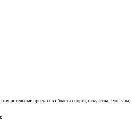
отворительные проекты в области спорта, искусства, культуры,
: