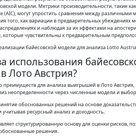
совской модели. Метрики производительности, такие к
е (AIC), могут упростить сравнения между различными 
ия того, как вариации в предварительных убеждениях м
спределениях и наблюдая за их эффектами на апостер
е, которые чувствительны к предварительным предпол
ализации байесовской модели для анализа Lotto Austria
а использования байесовск
в Лото Австрия?
ко преимуществ для анализа выигрышей в Лото Австрия
ализ неопределенности через численные модели и выбо
ринятие обоснованных решений на основе доказательст
и учитывая ресурсный анализ и доходность.
авляет структурированную основу для оценки рисков, п
 обоснованные решения.