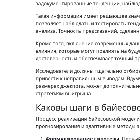
задокументированные тенденции, наблюд
Такая информация имеет решающее значе
позволяет наблюдать и тестировать тенд
анализа. Точность предсказаний, сделан
Кроме того, включение современных данн
влияния, которые могут повлиять на буд
достоверность и обеспечивает точный п
Исследователи должны тщательно отбира
привести к неправильным выводам. Вдумч
размерах джекпота, может дополнительн
стратегиям выигрыша.
Каковы шаги в байесов
Процесс реализации байесовской модели 
прогнозирования и адаптивные методы а
Формулирование гипотезы
: Первы