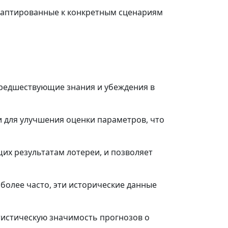
адаптированные к конкретным сценариям
предшествующие знания и убеждения в
 для улучшения оценки параметров, что
их результатам лотереи, и позволяет
олее часто, эти исторические данные
атистическую значимость прогнозов о