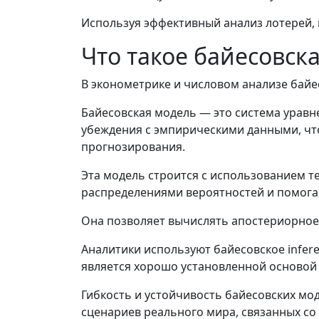
Используя эффективный анализ лотерей, 
Что такое байесовск
В эконометрике и числовом анализе байе
Байесовская модель — это система уравн
убеждения с эмпирическими данными, чт
прогнозирования.
Эта модель строится с использованием 
распределениями вероятностей и помогае
Она позволяет вычислять апостериорное
Аналитики используют байесовское infer
является хорошо установленной основой
Гибкость и устойчивость байесовских мо
сценариев реального мира, связанных с