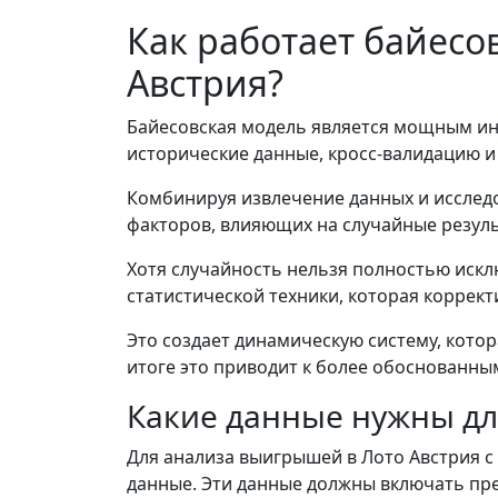
Как работает байесо
Австрия?
Байесовская модель является мощным инс
исторические данные, кросс-валидацию 
Комбинируя извлечение данных и исследо
факторов, влияющих на случайные резул
Хотя случайность нельзя полностью иск
статистической техники, которая коррек
Это создает динамическую систему, кото
итоге это приводит к более обоснованным
Какие данные нужны дл
Для анализа выигрышей в Лото Австрия с
данные. Эти данные должны включать пр