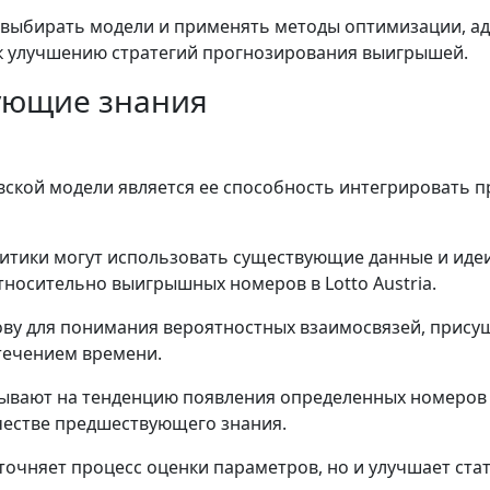
о выбирать модели и применять методы оптимизации, 
 к улучшению стратегий прогнозирования выигрышей.
ующие знания
ской модели является ее способность интегрировать 
итики могут использовать существующие данные и идеи
носительно выигрышных номеров в Lotto Austria.
ову для понимания вероятностных взаимосвязей, присущ
течением времени.
ывают на тенденцию появления определенных номеров б
честве предшествующего знания.
уточняет процесс оценки параметров, но и улучшает ст