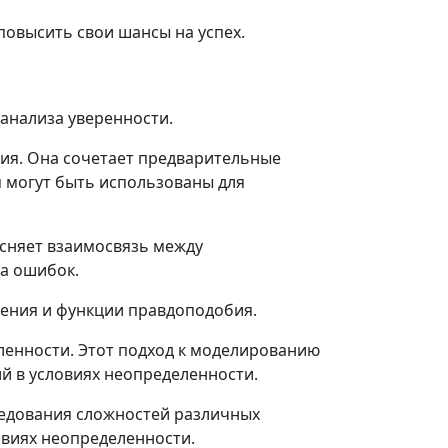
повысить свои шансы на успех.
 анализа уверенности.
ния. Она сочетает предварительные
 могут быть использованы для
ясняет взаимосвязь между
за ошибок.
ения и функции правдоподобия.
ленности. Этот подход к моделированию
й в условиях неопределенности.
ледования сложностей различных
виях неопределенности.