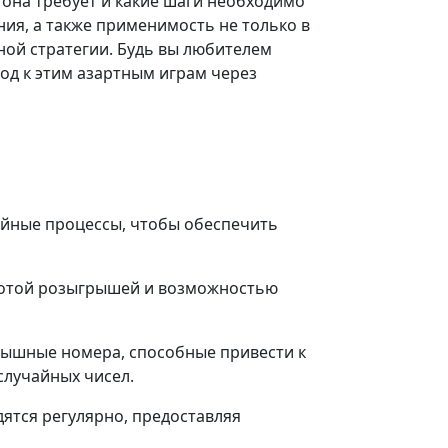
 она требует и какие шаги необходимо
ия, а также применимость не только в
ной стратегии. Будь вы любителем
од к этим азартным играм через
айные процессы, чтобы обеспечить
стотой розыгрышей и возможностью
рышные номера, способные привести к
случайных чисел.
ятся регулярно, предоставляя