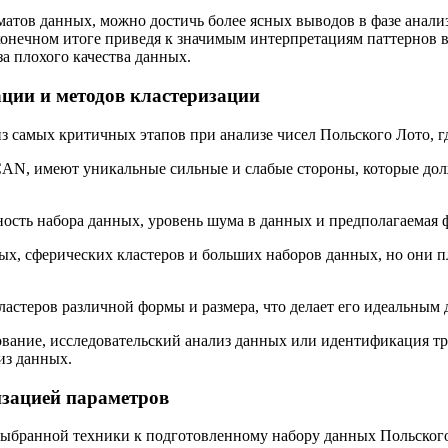
матов данных, можно достичь более ясных выводов в фазе анали
онечном итоге приведя к значимым интерпретациям паттернов в 
за плохого качества данных.
ции и методов кластеризации
з самых критичных этапов при анализе чисел Польского Лото, г
CAN, имеют уникальные сильные и слабые стороны, которые дол
ность набора данных, уровень шума в данных и предполагаемая 
ых, сферических кластеров и больших наборов данных, но они
астеров различной формы и размера, что делает его идеальным
рование, исследовательский анализ данных или идентификация 
из данных.
изацией параметров
выбранной техники к подготовленному набору данных Польского