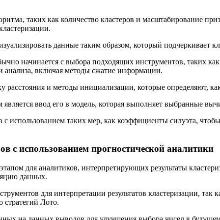
оритма, таких как количество кластеров и масштабирование приз
кластеризации.
изуализировать данные таким образом, который подчеркивает кл
бычно начинается с выбора подходящих инструментов, таких как
и анализа, включая методы сжатие информации.
у расстояния и методы инициализации, которые определяют, как
 является ввод его в модель, которая выполняет выбранные выч
 с использованием таких мер, как коэффициенты силуэта, чтобы
зов с использованием прогностической аналитики
 этапом для аналитиков, интерпретирующих результаты кластер
ляцию данных.
рументов для интерпретации результатов кластеризации, так к
 стратегий Лото.
нных на данных выводов для улучшения выбора чисел в будущем