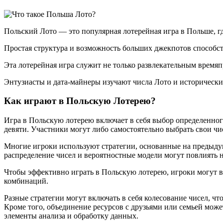
Польский Лото — это популярная лотерейная игра в Польше, гд
Простая структура и возможность больших джекпотов способст
Эта лотерейная игра служит не только развлекательным время
Энтузиасты и дата-майнеры изучают числа Лото и исторически
Как играют в Польскую Лотерею?
Игра в Польскую лотерею включает в себя выбор определенного
девяти. Участники могут либо самостоятельно выбрать свои чи
Многие игроки используют стратегии, основанные на предыдущ
распределение чисел и вероятностные модели могут повлиять 
Чтобы эффективно играть в Польскую лотерею, игроки могут 
комбинаций.
Разные стратегии могут включать в себя колесование чисел, чт
Кроме того, объединение ресурсов с друзьями или семьей мож
элементы анализа и обработку данных.