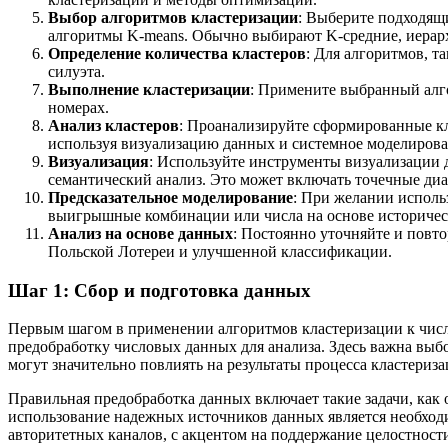
Выбор алгоритмов кластеризации
: Выберите подходящ
алгоритмы K-means. Обычно выбирают K-средние, иера
Определение количества кластеров
: Для алгоритмов, т
силуэта.
Выполнение кластеризации
: Примените выбранный алг
номерах.
Анализ кластеров
: Проанализируйте сформированные к
используя визуализацию данных и системное моделирова
Визуализация
: Используйте инструменты визуализации 
семантический анализ. Это может включать точечные диа
Предсказательное моделирование
: При желании исполь
выигрышные комбинации или числа на основе историчес
Анализ на основе данных
: Постоянно уточняйте и повт
Польской Лотереи и улучшенной классификации.
Шаг 1: Сбор и подготовка данных
Первым шагом в применении алгоритмов кластеризации к числам
предобработку числовых данных для анализа. Здесь важна выбо
могут значительно повлиять на результаты процесса кластериз
Правильная предобработка данных включает такие задачи, как 
использование надежных источников данных является необход
авторитетных каналов, с акцентом на поддержание целостности