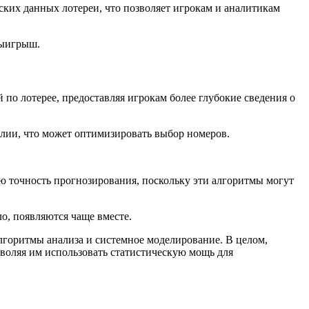
ских данных лотереи, что позволяет игрокам и аналитикам
выигрыш.
о лотерее, предоставляя игрокам более глубокие сведения о
алии, что может оптимизировать выбор номеров.
 точность прогнозирования, поскольку эти алгоритмы могут
о, появляются чаще вместе.
лгоритмы анализа и системное моделирование. В целом,
воляя им использовать статистическую мощь для