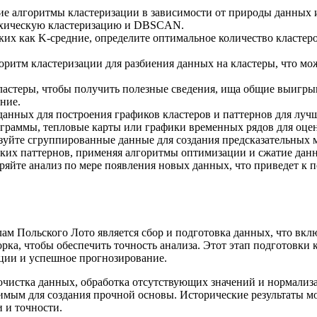
ие алгоритмы кластеризации в зависимости от природы данных и
рхическую кластеризацию и DBSCAN.
аких как K-средние, определите оптимальное количество кластер
оритм кластеризации для разбиения данных на кластеры, что м
ластеры, чтобы получить полезные сведения, ища общие выигр
ние.
данных для построения графиков кластеров и паттернов для луч
граммы, тепловые карты или графики временных рядов для оценк
зуйте сгруппированные данные для создания предсказательных 
ких паттернов, применяя алгоритмы оптимизации и сжатие дан
оряйте анализ по мере появления новых данных, что приведет к
 Польского Лото является сбор и подготовка данных, что включ
рка, чтобы обеспечить точность анализа. Этот этап подготовки 
ации и успешное прогнозирование.
очистка данных, обработка отсутствующих значений и нормализа
имым для создания прочной основы. Исторические результаты м
 и точности.