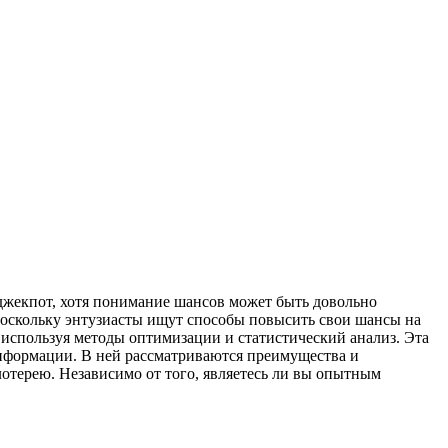
 джекпот, хотя понимание шансов может быть довольно
Поскольку энтузиасты ищут способы повысить свои шансы на
спользуя методы оптимизации и статистический анализ. Эта
 информации. В ней рассматриваются преимущества и
лотерею. Независимо от того, являетесь ли вы опытным