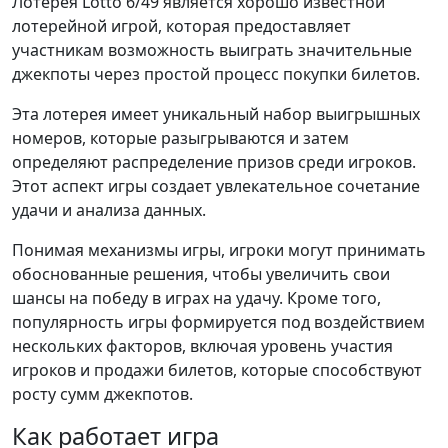
Лотерея Lotto 6/49 является хорошо известной
лотерейной игрой, которая предоставляет
участникам возможность выиграть значительные
джекпоты через простой процесс покупки билетов.
Эта лотерея имеет уникальный набор выигрышных
номеров, которые разыгрываются и затем
определяют распределение призов среди игроков.
Этот аспект игры создает увлекательное сочетание
удачи и анализа данных.
Понимая механизмы игры, игроки могут принимать
обоснованные решения, чтобы увеличить свои
шансы на победу в играх на удачу. Кроме того,
популярность игры формируется под воздействием
нескольких факторов, включая уровень участия
игроков и продажи билетов, которые способствуют
росту сумм джекпотов.
Как работает игра