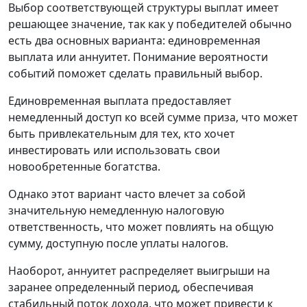
Выбор соответствующей структуры выплат имеет
решающее значение, так как у победителей обычно
есть два основных варианта: единовременная
выплата или аннуитет. Понимание вероятности
событий поможет сделать правильный выбор.
Единовременная выплата предоставляет
немедленный доступ ко всей сумме приза, что может
быть привлекательным для тех, кто хочет
инвестировать или использовать свои
новообретенные богатства.
Однако этот вариант часто влечет за собой
значительную немедленную налоговую
ответственность, что может повлиять на общую
сумму, доступную после уплаты налогов.
Наоборот, аннуитет распределяет выигрыши на
заранее определенный период, обеспечивая
стабильный поток дохода, что может привести к