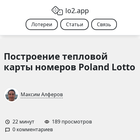
Skip to content
lo2.app
Лотереи
Статьи
Связь
Построение тепловой
карты номеров Poland Lotto
Максим Алферов
22
минут
189 просмотров
0 комментариев