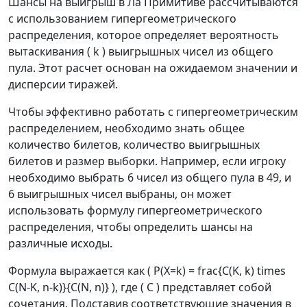
Шансы на выигрыш в Ла Примитиве рассчитываются
с использованием гипергеометрического
распределения, которое определяет вероятность
вытаскивания ( k ) выигрышных чисел из общего
пула. Этот расчет основан на ожидаемом значении и
дисперсии тиражей.
Чтобы эффективно работать с гипергеометрическим
распределением, необходимо знать общее
количество билетов, количество выигрышных
билетов и размер выборки. Например, если игроку
необходимо выбрать 6 чисел из общего пула в 49, и
6 выигрышных чисел выбраны, он может
использовать формулу гипергеометрического
распределения, чтобы определить шансы на
различные исходы.
Формула выражается как ( P(X=k) = frac{C(K, k) times
C(N-K, n-k)}{C(N, n)} ), где ( C ) представляет собой
сочетания. Подставив соответствующие значения в