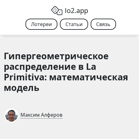
Skip to content
lo2.app
Лотереи
Статьи
Связь
Гипергеометрическое
распределение в La
Primitiva: математическая
модель
Максим Алферов