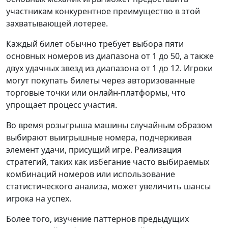
участникам конкурентное преимущество в этой
захватывающей лотерее.
Каждый билет обычно требует выбора пяти
основных номеров из диапазона от 1 до 50, а также
двух удачных звезд из диапазона от 1 до 12. Игроки
могут покупать билеты через авторизованные
торговые точки или онлайн-платформы, что
упрощает процесс участия.
Во время розыгрыша машины случайным образом
выбирают выигрышные номера, подчеркивая
элемент удачи, присущий игре. Реализация
стратегий, таких как избегание часто выбираемых
комбинаций номеров или использование
статистического анализа, может увеличить шансы
игрока на успех.
Более того, изучение паттернов предыдущих