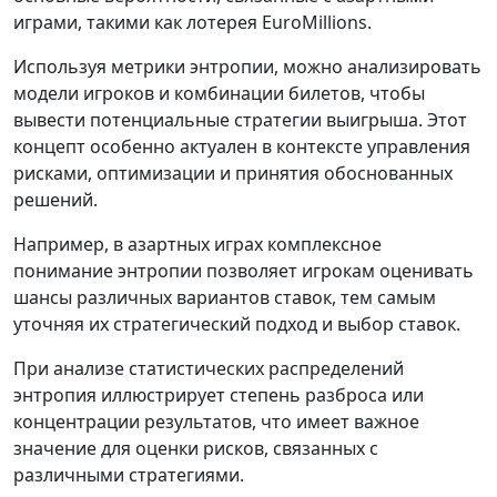
играми, такими как лотерея EuroMillions.
Используя метрики энтропии, можно анализировать
модели игроков и комбинации билетов, чтобы
вывести потенциальные стратегии выигрыша. Этот
концепт особенно актуален в контексте управления
рисками, оптимизации и принятия обоснованных
решений.
Например, в азартных играх комплексное
понимание энтропии позволяет игрокам оценивать
шансы различных вариантов ставок, тем самым
уточняя их стратегический подход и выбор ставок.
При анализе статистических распределений
энтропия иллюстрирует степень разброса или
концентрации результатов, что имеет важное
значение для оценки рисков, связанных с
различными стратегиями.