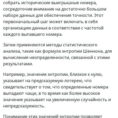
собрать исторические выигрышные номера,
сосредоточив внимание на достаточно большом
наборе данных для обеспечения точности. Этот
первоначальный шаг может включать в себя
организацию данных в соответствии с частотой
каждого выпавшего номера.
Затем применяются методы статистического
анализа, такие как формула энтропии Шеннона, для
вычисления неопределенности, связанной с этими
результатами.
Например, значение энтропии, близкое к нулю,
указывает на предсказуемую лотерею, что
свидетельствует о том, что определенные номера
выпадают чаще, в то время как более высокое
значение указывает на увеличенную случайность и
непредсказуемость.
Понимание этих значений энтропии позволяет