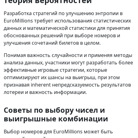
теория вероятностей
Разработка стратегий по улучшению энтропии в
EuroMillions требует использования статистических
данных и математической статистики для принятия
обоснованных решений при выборе номеров и
улучшения сочетаний билетов в целом.
Понимая важность случайности и применяя методы
анализа данных, участники могут разработать более
эффективные игровые стратегии, которые
оптимизируют их шансы на выигрыш, при этом
признавая inherent непредсказуемость результатов
лотереи и важность информации.
Советы по выбору чисел и
выигрышные комбинации
Выбор номеров для EuroMillions может быть