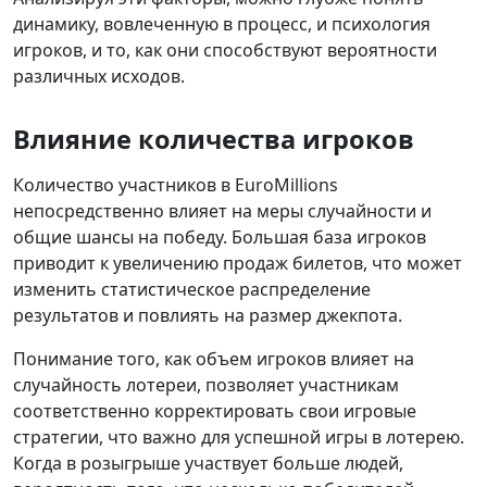
динамику, вовлеченную в процесс, и психология
игроков, и то, как они способствуют вероятности
различных исходов.
Влияние количества игроков
Количество участников в EuroMillions
непосредственно влияет на меры случайности и
общие шансы на победу. Большая база игроков
приводит к увеличению продаж билетов, что может
изменить статистическое распределение
результатов и повлиять на размер джекпота.
Понимание того, как объем игроков влияет на
случайность лотереи, позволяет участникам
соответственно корректировать свои игровые
стратегии, что важно для успешной игры в лотерею.
Когда в розыгрыше участвует больше людей,