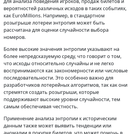
для анализа поведения игроков, продаж билетов и
вероятностей различных исходов в таких событиях,
как EuroMillions. Например, в стандартном
розыгрыше лотереи энтропия может быть
рассчитана для оценки случайности выбора
номеров.
Более высокие значения энтропии указывают на
более непредсказуемую среду, что говорит о том,
что исходы относительно случайны и не легко
воспринимаются как закономерности или числовые
последовательности. Это особенно важно для
разработчиков лотерейных алгоритмов, так как они
стремятся создать розыгрыши, которые
поддерживают высокие уровни случайности, тем
самым обеспечивая честность.
Применение анализа энтропии к историческим
данным также может выявить тенденции или
аномалии в покупке билетов, что может помочь в