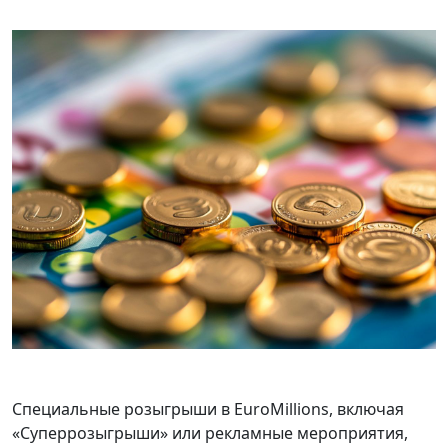
Специальные розыгрыши в EuroMillions, включая
«Суперрозыгрыши» или рекламные мероприятия,