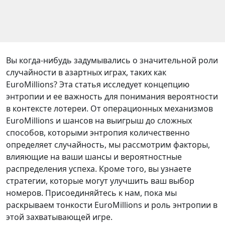
Вы когда-нибудь задумывались о значительной роли
случайности в азартных играх, таких как
EuroMillions? Эта статья исследует концепцию
энтропии и ее важность для понимания вероятности
в контексте лотереи. От операционных механизмов
EuroMillions и шансов на выигрыш до сложных
способов, которыми энтропия количественно
определяет случайность, мы рассмотрим факторы,
влияющие на ваши шансы и вероятностные
распределения успеха. Кроме того, вы узнаете
стратегии, которые могут улучшить ваш выбор
номеров. Присоединяйтесь к нам, пока мы
раскрываем тонкости EuroMillions и роль энтропии в
этой захватывающей игре.