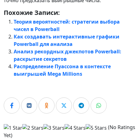
точно предсказать выигрышные числа.
Похожие Записи:
Теория вероятностей: стратегии выбора
чисел в Powerball
Как создавать интерактивные графики
Powerball для анализа
Анализ рекордных джекпотов Powerball:
раскрытие секретов
Распределение Пуассона в контексте
выигрышей Mega Millions
(No Ratings
Yet)