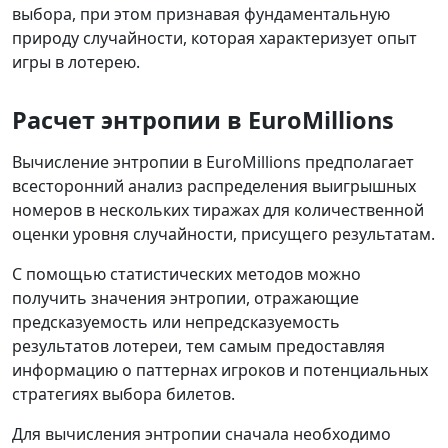
выбора, при этом признавая фундаментальную
природу случайности, которая характеризует опыт
игры в лотерею.
Расчет энтропии в EuroMillions
Вычисление энтропии в EuroMillions предполагает
всесторонний анализ распределения выигрышных
номеров в нескольких тиражах для количественной
оценки уровня случайности, присущего результатам.
С помощью статистических методов можно
получить значения энтропии, отражающие
предсказуемость или непредсказуемость
результатов лотереи, тем самым предоставляя
информацию о паттернах игроков и потенциальных
стратегиях выбора билетов.
Для вычисления энтропии сначала необходимо