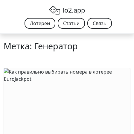
Skip to content
lo2.app
Лотереи
Статьи
Связь
Метка:
Генератор